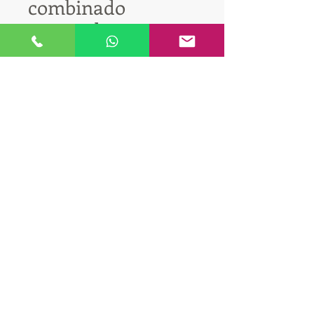
combinado
izquierdo
Cantidad
*
Contáctanos para comprar
© Copyright CN
ventas@cortinasnermen.com.ar
®
CORTINAS NERMEN
Fábrica