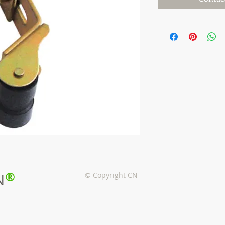
®
© Copyright CN
N