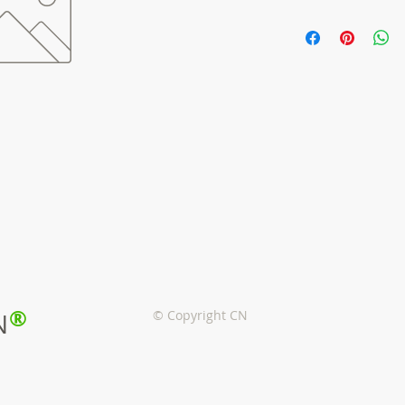
®
© Copyright CN
N